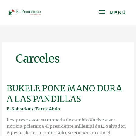
Skip
to
MENÚ
MENÚ
content
Carceles
BUKELE
BUKELE PONE MANO DURA
PONE
A LAS PANDILLAS
MANO
DURA
El Salvador
/
Tarek Abdo
A
LAS
Los presos son su moneda de cambio Vuelve a ser
PANDILLAS
noticia polémica el presidente millenial de El Salvador.
A pesar de ser promercado, se encuentra con el