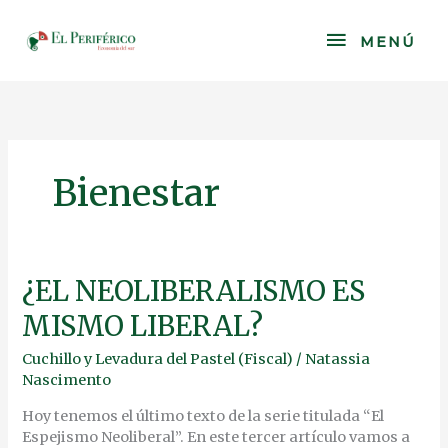
Skip
to
MENÚ
MENÚ
content
Bienestar
¿EL
¿EL NEOLIBERALISMO ES
NEOLIBERALISMO
MISMO LIBERAL?
ES
MISMO
Cuchillo y Levadura del Pastel (Fiscal)
/
Natassia
LIBERAL?
Nascimento
Hoy tenemos el último texto de la serie titulada “El
Espejismo Neoliberal”. En este tercer artículo vamos a