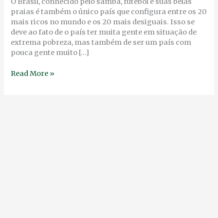
TAL
O Brasil, conhecido pelo samba, futebol e suas belas
ESTADO
praias é também o único país que configura entre os 20
DE
mais ricos no mundo e os 20 mais desiguais. Isso se
BEM-
deve ao fato de o país ter muita gente em situação de
ESTAR?
extrema pobreza, mas também de ser um país com
pouca gente muito […]
Read More »