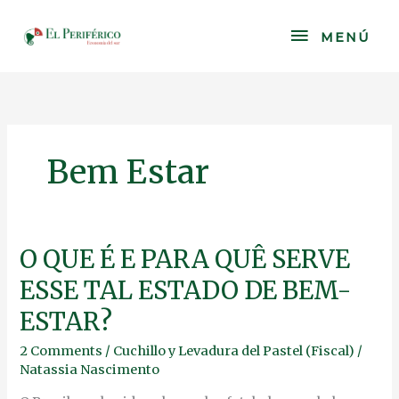
Skip
to
MENÚ
MENÚ
content
Bem Estar
O
O QUE É E PARA QUÊ SERVE
QUE
ESSE TAL ESTADO DE BEM-
É
E
ESTAR?
PARA
QUÊ
2 Comments
/
Cuchillo y Levadura del Pastel (Fiscal)
/
SERVE
Natassia Nascimento
ESSE