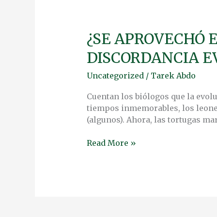
¿SE APROVECHÓ 
¿SE
APROVECHÓ
DISCORDANCIA E
EL
ESTAFADOR
Uncategorized
/
Tarek Abdo
DE
TINDER
Cuentan los biólogos que la evolu
DE
tiempos inmemorables, los leones
UNA
(algunos). Ahora, las tortugas ma
DISCORDANCIA
EVOLUTIVA?
Read More »