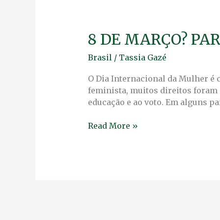
8 DE MARÇO? PAR
8
DE
Brasil
/
Tassia Gazé
MARÇO?
PARA
O Dia Internacional da Mulher é
ELAS
feminista, muitos direitos foram
TODO
educação e ao voto. Em alguns pa
DIA
É
Read More »
DIA
DE
LUTA