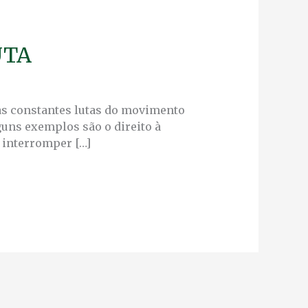
UTA
às constantes lutas do movimento
guns exemplos são o direito à
 interromper […]