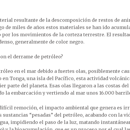
terial resultante de la descomposición de restos de anim
o de miles de años estos materiales se han ido acumula
 por los movimientos de la corteza terrestre. El result
denso, generalmente de color negro.
con el derrame de petróleo?
róleo en el mar debido a fuertes olas, posiblemente ca
o en Tonga, una isla del Pacífico, esta actividad volcáni
er parte del planeta. Esas olas llegaron a las costas de
do la embarcación y vertiendo al mar unos 16.000 barrile
difícil remoción, el impacto ambiental que genera es irr
s sustancias “pesadas” del petróleo, acabando con la vi
gua, impidiendo el paso de la luz, matando instantánea
) y la bioacumulación, que es un proceso por el cual l