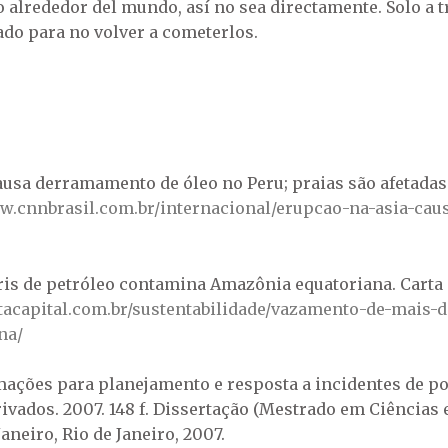
ro alrededor del mundo, así no sea directamente. Solo a
ado para no volver a cometerlos.
ausa derramamento de óleo no Peru; praias são afetadas.
ww.cnnbrasil.com.br/internacional/erupcao-na-asia-ca
is de petróleo contamina Amazônia equatoriana. Carta Ca
tacapital.com.br/sustentabilidade/vazamento-de-mais-d
na/
rmações para planejamento e resposta a incidentes de p
ivados. 2007. 148 f. Dissertação (Mestrado em Ciências
aneiro, Rio de Janeiro, 2007.