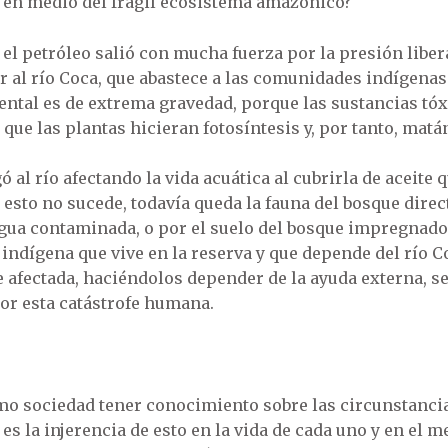
 en medio del frágil ecosistema amazónico?
, el petróleo salió con mucha fuerza por la presión lib
gar al río Coca, que abastece a las comunidades indígen
iental es de extrema gravedad, porque las sustancias t
 que las plantas hicieran fotosíntesis y, por tanto, matá
gó al río afectando la vida acuática al cubrirla de aceite
esto no sucede, todavía queda la fauna del bosque dir
gua contaminada, o por el suelo del bosque impregnado 
indígena que vive en la reserva y que depende del río C
 afectada, haciéndolos depender de la ayuda externa, s
or esta catástrofe humana.
o sociedad tener conocimiento sobre las circunstancia
es la injerencia de esto en la vida de cada uno y en el m